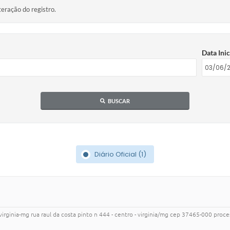
teração do registro.
Data Inic
BUSCAR
Diário Oficial (1)
virginia-mg rua raul da costa pinto n 444 - centro - virginia/mg cep 37465-000 proc