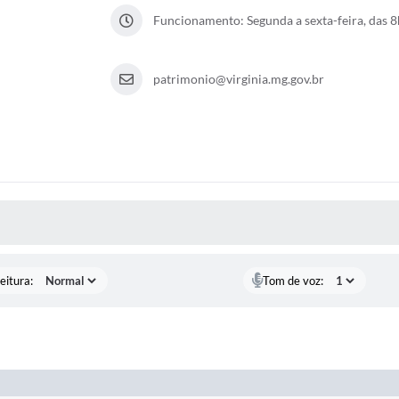
Funcionamento: Segunda a sexta-feira, das 8
patrimonio@virginia.mg.gov.br
 MÍDIAS
eitura:
Tom de voz: