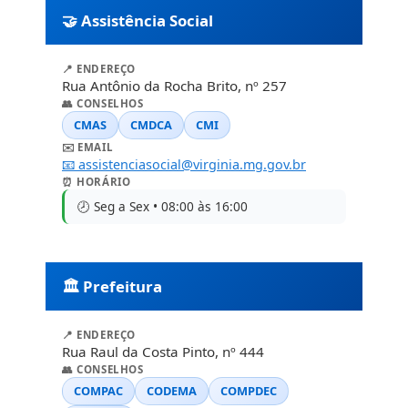
🤝 Assistência Social
📍 ENDEREÇO
Rua Antônio da Rocha Brito, nº 257
👥 CONSELHOS
CMAS
CMDCA
CMI
✉️ EMAIL
📧 assistenciasocial@virginia.mg.gov.br
⏰ HORÁRIO
🕗 Seg a Sex • 08:00 às 16:00
🏛️ Prefeitura
📍 ENDEREÇO
Rua Raul da Costa Pinto, nº 444
👥 CONSELHOS
COMPAC
CODEMA
COMPDEC