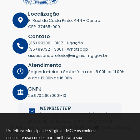
Localização
R. Raul da Costa Pinto, 444 - Centro
CEP: 37465-000
Contato
(35) 99230 - 0137 - Ligação
(35) 99732 - 3061 - Whatsapp
assessoriaprefeito@virginia.mg.gov.br
Atendimento
Segunda-feira a Sexta-feira das 8:00h as 11:00h
e das 12:30h as 16:00h
CNPJ
25.970.260/0001-10
NEWSLETTER
Inscreva-se e receba informativos
Versão do Sistema:
3.5.3 - 19/06/2026
Portal atualizado em:
07/08/2026 11:06
Dados Abertos
Prefeitura Municipal de Virgínia - MG e os cookies:
nosso site usa cookies para melhorar a sua