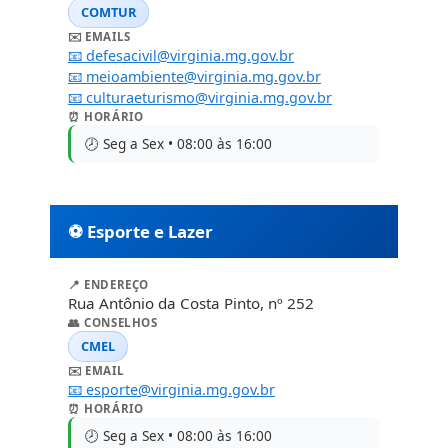
COMTUR
✉️ EMAILS
📧 defesacivil@virginia.mg.gov.br
📧 meioambiente@virginia.mg.gov.br
📧 culturaeturismo@virginia.mg.gov.br
⏰ HORÁRIO
🕗 Seg a Sex • 08:00 às 16:00
⚽ Esporte e Lazer
📍 ENDEREÇO
Rua Antônio da Costa Pinto, nº 252
👥 CONSELHOS
CMEL
✉️ EMAIL
📧 esporte@virginia.mg.gov.br
⏰ HORÁRIO
🕗 Seg a Sex • 08:00 às 16:00