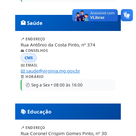
🏥 Saúde
📍 ENDEREÇO
Rua Antônio da Costa Pinto, nº 374
👥 CONSELHOS
CMS
✉️ EMAIL
📧 saude@virginia.mg.gov.br
⏰ HORÁRIO
🕗 Seg a Sex • 08:00 às 16:00
📚 Educação
📍 ENDEREÇO
Rua Coronel Crispim Gomes Pinto, nº 30