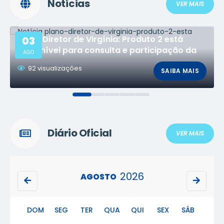
Notícias
VER MAIS
Plano Diretor de Virgínia: Produto 2 está
03
disponível para consulta e participação da
AGO
população
92
visualizações
SAIBA MAIS
Diário Oficial
VER MAIS
2026
AGOSTO
DOM
SEG
TER
QUA
QUI
SEX
SÁB