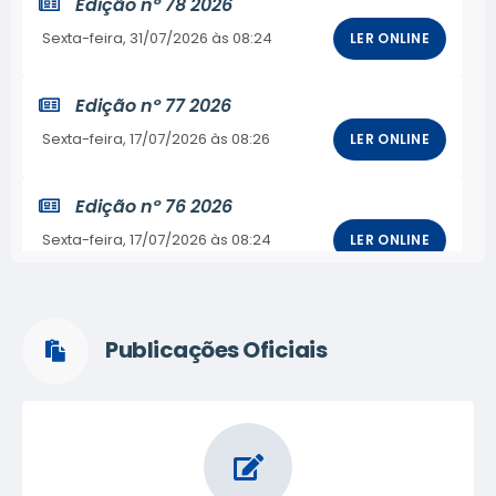
Edição nº
78 2026
Sexta-feira
31/07/2026
08:24
LER ONLINE
Edição nº
77 2026
Sexta-feira
17/07/2026
08:26
LER ONLINE
Edição nº
76 2026
Sexta-feira
17/07/2026
08:24
LER ONLINE
Edição nº
75 2026
Terça-feira
07/07/2026
11:45
LER ONLINE
Publicações Oficiais
Edição nº
74 2026
Quarta-feira
17/06/2026
09:04
LER ONLINE