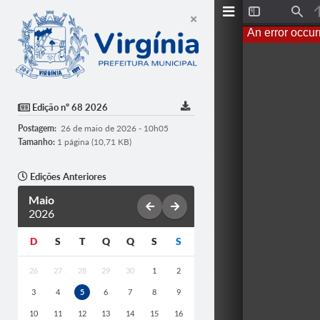
T
F
o
i
An error occur
g
n
g
d
l
e
S
i
d
Edição nº 68 2026
e
b
Postagem:
26 de maio de 2026 - 10h05
a
r
Tamanho:
1 página (10,71 KB)
Edições Anteriores
Maio
2026
D
S
T
Q
Q
S
S
26
27
28
29
30
1
2
3
4
5
6
7
8
9
10
11
12
13
14
15
16