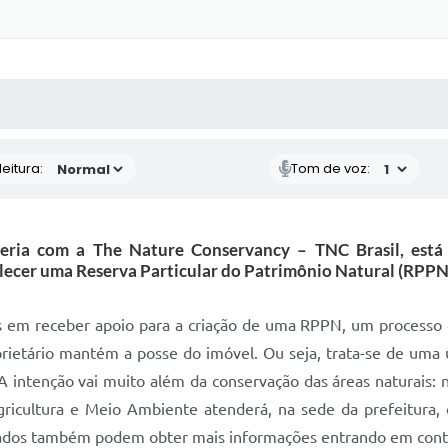
 MÍDIAS
RECEBA NOTÍCIAS
eitura:
Tom de voz:
ceria com a The Nature Conservancy – TNC Brasil, está 
lecer uma Reserva Particular do Patrimônio Natural (RPPN
os em receber apoio para a criação de uma RPPN, um processo 
rietário mantém a posse do imóvel. Ou seja, trata-se de uma u
 A intenção vai muito além da conservação das áreas naturais: 
ricultura e Meio Ambiente atenderá, na sede da prefeitura, o
sados também podem obter mais informações entrando em conta