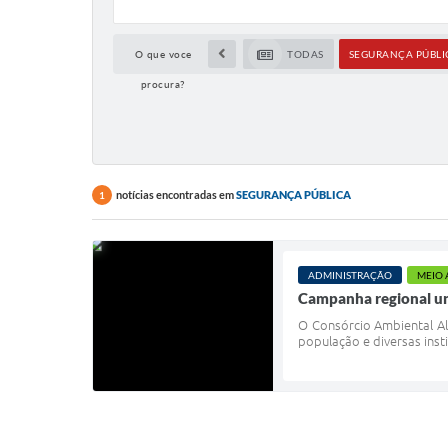
O que voce
TODAS
SEGURANÇA PÚBLI
procura?
notícias encontradas em
SEGURANÇA PÚBLICA
1
ADMINISTRAÇÃO
MEIO 
Campanha regional une
O Consórcio Ambiental Al
população e diversas inst