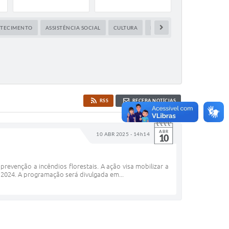
ASTECIMENTO
ASSISTÊNCIA SOCIAL
CULTURA
EDUCAÇÃO
ESPORTES,L
RSS
RECEBA NOTÍCIAS
ABR
10 ABR 2025 - 14h14
10
evenção a incêndios florestais. A ação visa mobilizar a
 2024. A programação será divulgada em...