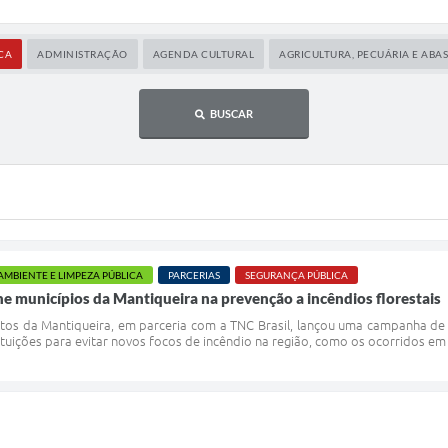
CA
ADMINISTRAÇÃO
AGENDA CULTURAL
AGRICULTURA, PECUÁRIA E AB
BUSCAR
AMBIENTE E LIMPEZA PÚBLICA
PARCERIAS
SEGURANÇA PÚBLICA
 municípios da Mantiqueira na prevenção a incêndios florestais
tos da Mantiqueira, em parceria com a TNC Brasil, lançou uma campanha de pr
ituições para evitar novos focos de incêndio na região, como os ocorridos em