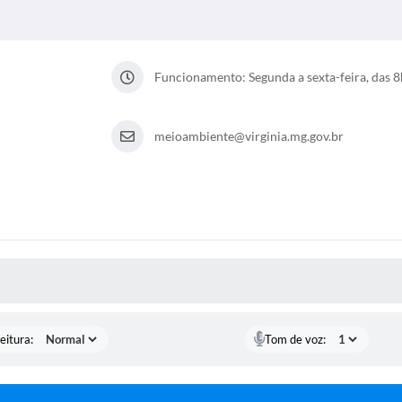
Funcionamento: Segunda a sexta-feira, das 8
meioambiente@virginia.mg.gov.br
 MÍDIAS
eitura:
Tom de voz: